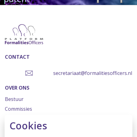
CONTACT
secretariaat@formalitiesofficers.nl
OVER ONS
Bestuur
Commissies
Missie & Visie
Cookies
Statuten